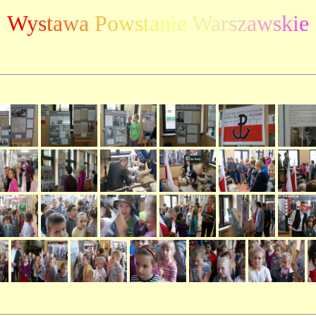
W
y
s
t
a
w
a
P
o
w
s
t
a
n
i
e
W
a
r
s
z
a
w
s
k
i
e